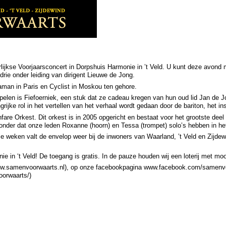
kse Voorjaarsconcert in Dorpshuis Harmonie in ’t Veld. U kunt deze avond maa
rie onder leiding van dirigent Lieuwe de Jong.
naman in Paris en Cyclist in Moskou ten gehore.
en is Fiefoerniek, een stuk dat ze cadeau kregen van hun oud lid Jan de Jong
angrijke rol in het vertellen van het verhaal wordt gedaan door de bariton, het
fare Orkest. Dit orkest is in 2005 opgericht en bestaat voor het grootste deel
zonder dat onze leden Roxanne (hoorn) en Tessa (trompet) solo’s hebben in he
e weken valt de envelop weer bij de inwoners van Waarland, ’t Veld en Zijdewi
in ‘t Veld! De toegang is gratis. In de pauze houden wij een loterij met moo
/www.samenvoorwaarts.nl), op onze facebookpagina www.facebook.com/samenv
oorwaarts/)