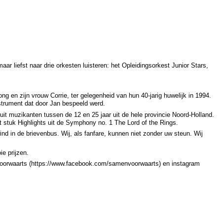
r liefst naar drie orkesten luisteren: het Opleidingsorkest Junior Stars,
 en zijn vrouw Corrie, ter gelegenheid van hun 40-jarig huwelijk in 1994.
 instrument dat door Jan bespeeld werd.
 uit muzikanten tussen de 12 en 25 jaar uit de hele provincie Noord-Holland.
t stuk Highlights uit de Symphony no. 1 The Lord of the Rings.
nd in de brievenbus. Wij, als fanfare, kunnen niet zonder uw steun. Wij
ie prijzen.
oorwaarts (https://www.facebook.com/samenvoorwaarts) en instagram