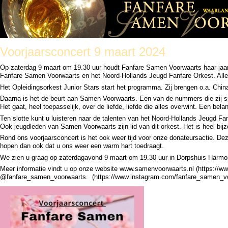
Voorjaarsconcert 9 maart 2024
Op zaterdag 9 maart om 19.30 uur houdt Fanfare Samen Voorwaarts haar jaarlij
Fanfare Samen Voorwaarts en het Noord-Hollands Jeugd Fanfare Orkest. Alled
Het Opleidingsorkest Junior Stars start het programma. Zij brengen o.a. Chi
Daarna is het de beurt aan Samen Voorwaarts. Een van de nummers die zij spel
Het gaat, heel toepasselijk, over de liefde, liefde die alles overwint. Een bel
Ten slotte kunt u luisteren naar de talenten van het Noord-Hollands Jeugd Fan
Ook jeugdleden van Samen Voorwaarts zijn lid van dit orkest. Het is heel bij
Rond ons voorjaarsconcert is het ook weer tijd voor onze donateursactie. Dez
hopen dan ook dat u ons weer een warm hart toedraagt.
We zien u graag op zaterdagavond 9 maart om 19.30 uur in Dorpshuis Harmonie 
Meer informatie vindt u op onze website www.samenvoorwaarts.nl (https:/
@fanfare_samen_voorwaarts. (https://www.instagram.com/fanfare_samen_v