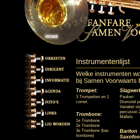
Instrumentenlijst
Welke instrumenten wo
bij Samen Voorwaarts
Trompet:
Slagwer
3 Trompetten en 1
Pauken
cornet.
Drumstel p
Variabel s
percussie 
Trombone:
Mallets
1e Trombone
2e Trombone
3e Trombone (bas
Bariton
trombone)
Saxofoo