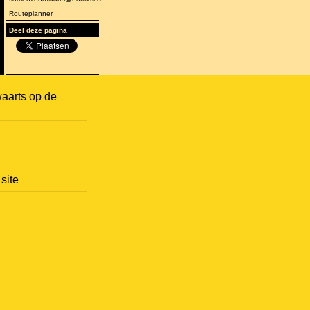
Routeplanner
Deel deze pagina
aarts op de
site