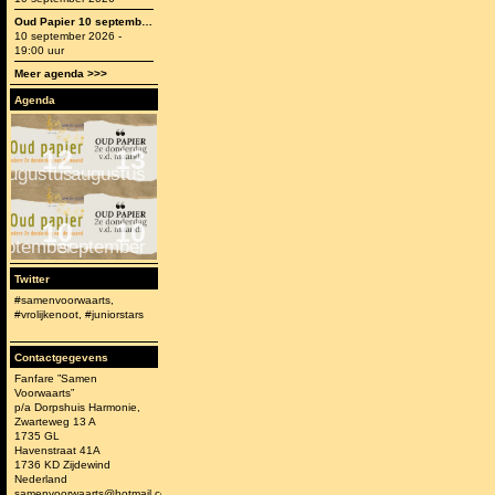
Oud Papier 10 september 2026
10 september 2026 -
19:00 uur
Meer agenda >>>
Agenda
12
13
augustus
augustus
10
10
eptember
september
Twitter
#samenvoorwaarts,
#vrolijkenoot, #juniorstars
Contactgegevens
Fanfare ”Samen
Voorwaarts”
p/a Dorpshuis Harmonie,
Zwarteweg 13 A
1735 GL
Havenstraat 41A
1736 KD Zijdewind
Nederland
samenvoorwaarts@hotmail.com