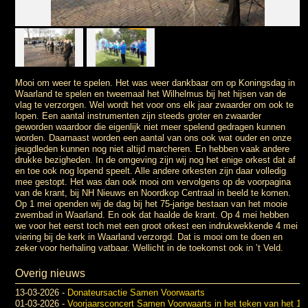
Mooi om weer te spelen. Het was weer dankbaar om op Koningsdag in
Waarland te spelen en tweemaal het Wilhelmus bij het hijsen van de
vlag te verzorgen. Wel wordt het voor ons elk jaar zwaarder om ook te
lopen. Een aantal instrumenten zijn steeds groter en zwaarder
geworden waardoor die eigenlijk niet meer spelend gedragen kunnen
worden. Daarnaast worden een aantal van ons ook wat ouder en onze
jeugdleden kunnen nog niet altijd marcheren. En hebben vaak andere
drukke bezigheden. In de omgeving zijn wij nog het enige orkest dat af
en toe ook nog lopend speelt. Alle andere orkesten zijn daar volledig
mee gestopt. Het was dan ook mooi om vervolgens op de voorpagina
van de krant, bij NH Nieuws en Noordkop Centraal in beeld te komen.
Op 1 mei openden wij de dag bij het 75-jarige bestaan van het mooie
zwembad in Waarland. En ook dat haalde de krant. Op 4 mei hebben
we voor het eerst toch met een groot orkest een indrukwekkende 4 mei
viering bij de kerk in Waarland verzorgd. Dat is mooi om te doen en
zeker voor herhaling vatbaar. Wellicht in de toekomst ook in ’t Veld.
Overig nieuws
13-03-2026
-
Donateursactie Samen Voorwaarts
01-03-2026
-
Voorjaarsconcert Samen Voorwaarts in het teken van het 100