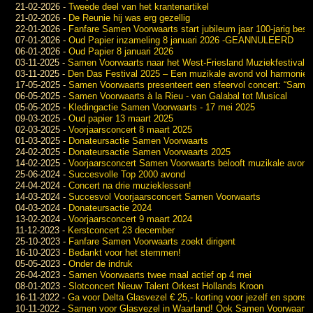
21-02-2026
-
Tweede deel van het krantenartikel
21-02-2026
-
De Reunie hij was erg gezellig
22-01-2026
-
Fanfare Samen Voorwaarts start jubileum jaar 100-jarig best
07-01-2026
-
Oud Papier inzameling 8 januari 2026 -GEANNULEERD
06-01-2026
-
Oud Papier 8 januari 2026
03-11-2025
-
Samen Voorwaarts naar het West-Friesland Muziekfestival
03-11-2025
-
Den Das Festival 2025 – Een muzikale avond vol harmonie e
17-05-2025
-
Samen Voorwaarts presenteert een sfeervol concert: “Samen
06-05-2025
-
Samen Voorwaarts à la Rieu - van Galabal tot Musical
05-05-2025
-
Kledingactie Samen Voorwaarts - 17 mei 2025
09-03-2025
-
Oud papier 13 maart 2025
02-03-2025
-
Voorjaarsconcert 8 maart 2025
01-03-2025
-
Donateursactie Samen Voorwaarts
24-02-2025
-
Donateursactie Samen Voorwaarts 2025
14-02-2025
-
Voorjaarsconcert Samen Voorwaarts belooft muzikale avond v
25-06-2024
-
Succesvolle Top 2000 avond
24-04-2024
-
Concert na drie muzieklessen!
14-03-2024
-
Succesvol Voorjaarsconcert Samen Voorwaarts
04-03-2024
-
Donateursactie 2024
13-02-2024
-
Voorjaarsconcert 9 maart 2024
11-12-2023
-
Kerstconcert 23 december
25-10-2023
-
Fanfare Samen Voorwaarts zoekt dirigent
16-10-2023
-
Bedankt voor het stemmen!
05-05-2023
-
Onder de indruk
26-04-2023
-
Samen Voorwaarts twee maal actief op 4 mei
08-01-2023
-
Slotconcert Nieuw Talent Orkest Hollands Kroon
16-11-2022
-
Ga voor Delta Glasvezel € 25,- korting voor jezelf en spon
10-11-2022
-
Samen voor Glasvezel in Waarland! Ook Samen Voorwaarts