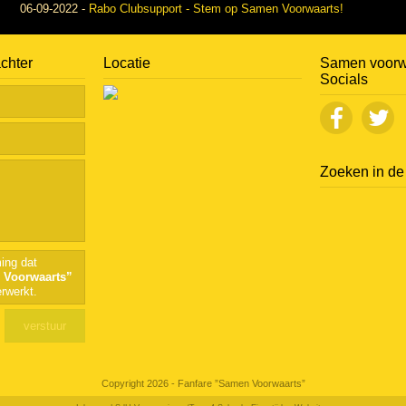
06-09-2022
-
Rabo Clubsupport - Stem op Samen Voorwaarts!
achter
Locatie
Samen voorw
Socials
Zoeken in de 
ing dat
 Voorwaarts”
rwerkt.
Copyright 2026 - Fanfare ”Samen Voorwaarts”