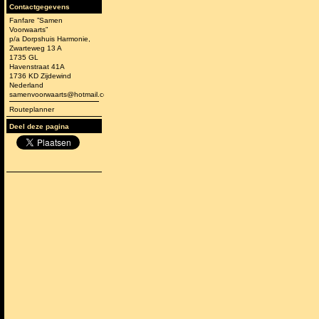
Contactgegevens
Fanfare ”Samen
Voorwaarts”
p/a Dorpshuis Harmonie,
Zwarteweg 13 A
1735 GL
Havenstraat 41A
1736 KD Zijdewind
Nederland
samenvoorwaarts@hotmail.com
Routeplanner
Deel deze pagina
-jarig bestaan