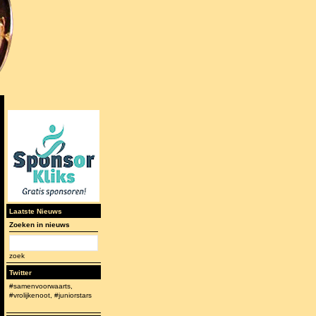
Laatste Nieuws
Zoeken in nieuws
zoek
Twitter
#samenvoorwaarts,
#vrolijkenoot, #juniorstars