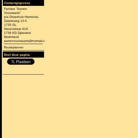
Contactgegevens
Fanfare ”Samen
Voorwaarts”
p/a Dorpshuis Harmonie,
Zwarteweg 13 A
1735 GL
Havenstraat 41A
1736 KD Zijdewind
Nederland
samenvoorwaarts@hotmail.com
Routeplanner
Deel deze pagina
-jarig bestaan
aan met grote reünie