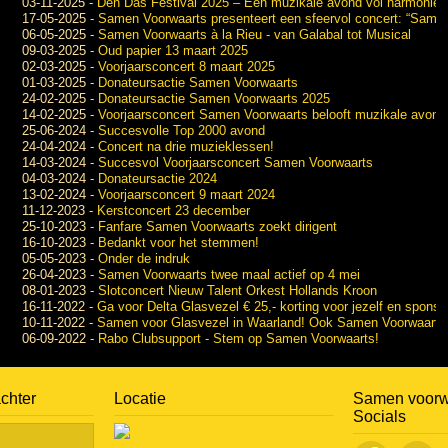
03-11-2025
-
Den Das Festival 2025 – Een muzikale avond vol harmonie e
17-05-2025
-
Samen Voorwaarts presenteert een sfeervol concert: “Samen
06-05-2025
-
Samen Voorwaarts à la Rieu - van Galabal tot Musical
09-03-2025
-
Oud papier 13 maart 2025
02-03-2025
-
Voorjaarsconcert 8 maart 2025
01-03-2025
-
Donateursactie Samen Voorwaarts
24-02-2025
-
Donateursactie Samen Voorwaarts 2025
14-02-2025
-
Voorjaarsconcert Samen Voorwaarts belooft muzikale avond v
25-06-2024
-
Succesvolle Top 2000 avond
24-04-2024
-
Concert na drie muzieklessen!
14-03-2024
-
Succesvol Voorjaarsconcert Samen Voorwaarts
04-03-2024
-
Donateursactie 2024
13-02-2024
-
Voorjaarsconcert 9 maart 2024
11-12-2023
-
Kerstconcert 23 december
25-10-2023
-
Fanfare Samen Voorwaarts zoekt dirigent
16-10-2023
-
Bedankt voor het stemmen!
05-05-2023
-
Onder de indruk
26-04-2023
-
Samen Voorwaarts twee maal actief op 4 mei
08-01-2023
-
Slotconcert Nieuw Talent Orkest Hollands Kroon
16-11-2022
-
Ga voor Delta Glasvezel € 25,- korting voor jezelf en spon
10-11-2022
-
Samen voor Glasvezel in Waarland! Ook Samen Voorwaarts
06-09-2022
-
Rabo Clubsupport - Stem op Samen Voorwaarts!
achter
Locatie
Samen voorw
Socials