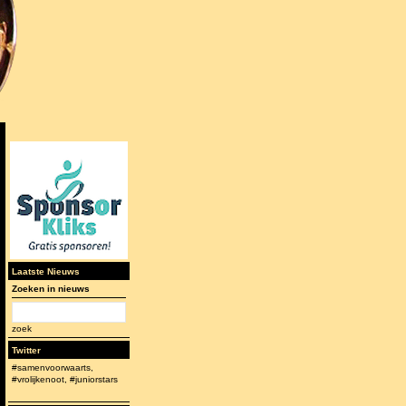
Laatste Nieuws
Zoeken in nieuws
zoek
Twitter
#samenvoorwaarts,
#vrolijkenoot, #juniorstars