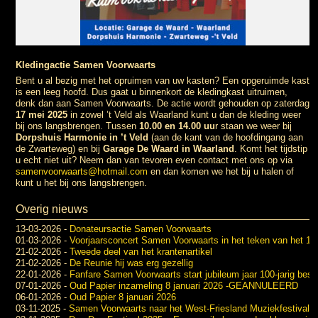
Kledingactie Samen Voorwaarts
Bent u al bezig met het opruimen van uw kasten? Een opgeruimde kast
is een leeg hoofd. Dus gaat u binnenkort de kledingkast uitruimen,
denk dan aan Samen Voorwaarts. De actie wordt gehouden op zaterdag
17 mei 2025
in zowel ’t Veld als Waarland kunt u dan de kleding weer
bij ons langsbrengen. Tussen
10.00 en 14.00 uu
r staan we weer bij
Dorpshuis Harmonie in ’t Veld
(aan de kant van de hoofdingang aan
de Zwarteweg) en bij
Garage De Waard in Waarland
. Komt het tijdstip
u echt niet uit? Neem dan van tevoren even contact met ons op via
samenvoorwaarts@hotmail.com
en dan komen we het bij u halen of
kunt u het bij ons langsbrengen.
Overig nieuws
13-03-2026
-
Donateursactie Samen Voorwaarts
01-03-2026
-
Voorjaarsconcert Samen Voorwaarts in het teken van het 100
21-02-2026
-
Tweede deel van het krantenartikel
21-02-2026
-
De Reunie hij was erg gezellig
22-01-2026
-
Fanfare Samen Voorwaarts start jubileum jaar 100-jarig best
07-01-2026
-
Oud Papier inzameling 8 januari 2026 -GEANNULEERD
06-01-2026
-
Oud Papier 8 januari 2026
03-11-2025
-
Samen Voorwaarts naar het West-Friesland Muziekfestival