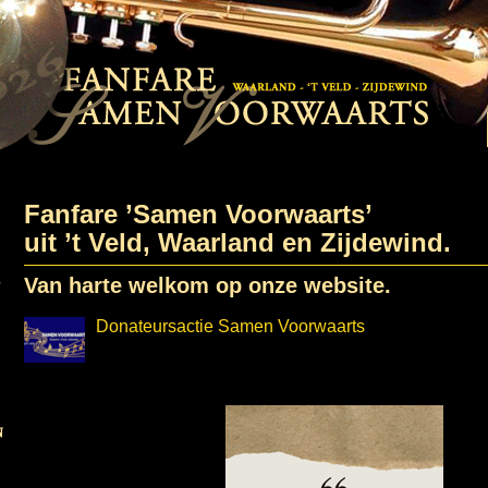
Fanfare ’Samen Voorwaarts’
uit ’t Veld, Waarland en Zijdewind.
Van harte welkom op onze website.
Donateursactie Samen Voorwaarts
Voorjaarsconcert Samen Voorwaarts in het teken va
bestaan
Tweede deel van het krantenartikel