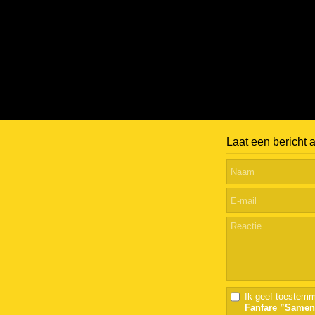
Laat een bericht 
Ik geef toestemm
Fanfare ”Samen