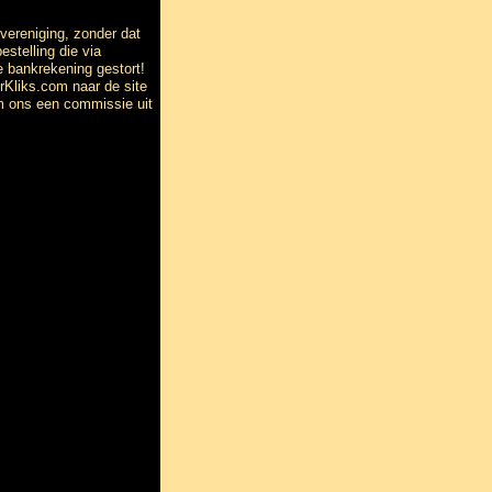
vereniging, zonder dat
stelling die via
bankrekening gestort!
rKliks.com naar de site
om ons een commissie uit