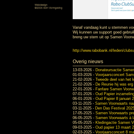
Vanaf vandaag kunt u stemmen vo
Wij kunnen uw support goed gebruik
breng uw stem uit op Samen Voorw
http://www.rabobank.nl/leden/clubs
Overig nieuws
13-03-2026
-
Donateursactie Same
01-03-2026
-
Voorjaarsconcert Same
21-02-2026
-
Tweede deel van het k
21-02-2026
-
De Reunie hij was erg 
22-01-2026
-
Fanfare Samen Voorwaa
07-01-2026
-
Oud Papier inzameli
06-01-2026
-
Oud Papier 8 januari 
03-11-2025
-
Samen Voorwaarts naar
03-11-2025
-
Den Das Festival 2025
17-05-2025
-
Samen Voorwaarts pres
06-05-2025
-
Samen Voorwaarts à la
05-05-2025
-
Kledingactie Samen V
09-03-2025
-
Oud papier 13 maart 
02-03-2025
-
Voorjaarsconcert 8 ma