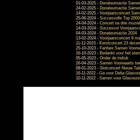
01-03-2025
-
Donateursactie Same
24-02-2025
-
Donateursactie Samen
14-02-2025
-
Voorjaarsconcert Same
25-06-2024
-
Succesvolle Top 2000
24-04-2024
-
Concert na drie muzie
14-03-2024
-
Succesvol Voorjaarsc
04-03-2024
-
Donateursactie 2024
13-02-2024
-
Voorjaarsconcert 9 ma
11-12-2023
-
Kerstconcert 23 dece
25-10-2023
-
Fanfare Samen Voorwaa
16-10-2023
-
Bedankt voor het ste
05-05-2023
-
Onder de indruk
26-04-2023
-
Samen Voorwaarts twe
08-01-2023
-
Slotconcert Nieuw Tal
16-11-2022
-
Ga voor Delta Glasvez
10-11-2022
-
Samen voor Glasvezel